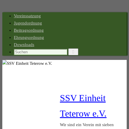
Zum
Vereinssatzung
Inhalt
Jugendordnung
springen
Beitragsordnung
Ehrungsordnung
Downloads
Suchen
Suchen
nach:
SSV Einheit
Teterow e.V.
Wir sind ein Verein mit sieben