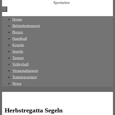
Sportarten
Zum
Home
Inhalt
Behindertensport
springen
Boxen
Handball
Kegeln
Segeln
Turnen
Volleyball
Veranstaltungen
Trainingszeiten
News
Herbstregatta Segeln