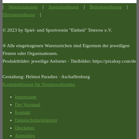
|
Vereinssatzung
|
Jugendordnung
|
Beitragsordnung
|
Ehrungsordnung
|
© 2023 by Spiel- und Sportverein "Einheit" Teterow e.V.
® Alle eingetragenen Warenzeichen sind Eigentum der jeweiligen
Firmen oder Organisationen.
Produktbilder: jeweilige Anbieter - Titelbilder: https://pixabay.com/de
Gestaltung: Helmut Paradies · Aschaffenburg
Komplettlösung für Vereinswebseiten
Impressum
Der Vorstand
Kontakt
Datenschutzerklärung
Disclamer
Anmelden