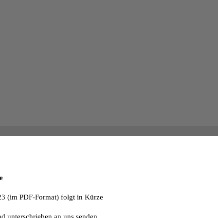
e
23 (im PDF-Format) folgt in Kürze
nd unterschrieben an uns senden.