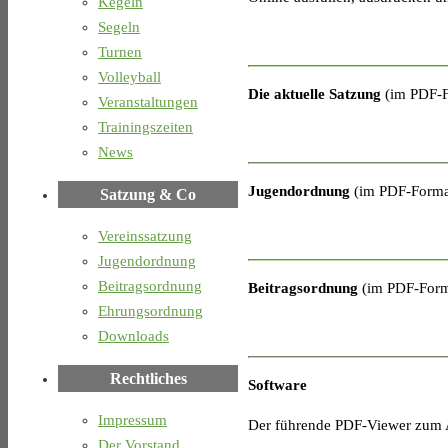
Kegeln
Segeln
Turnen
Volleyball
Die aktuelle Satzung
(im PDF-F
Veranstaltungen
Trainingszeiten
News
Jugendordnung
(im PDF-Forma
Satzung & Co
Vereinssatzung
Jugendordnung
Beitragsordnung
Beitragsordnung
(im PDF-Form
Ehrungsordnung
Downloads
Rechtliches
Software
Impressum
Der führende PDF-Viewer zum 
Der Vorstand