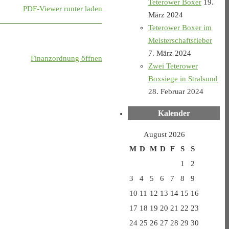
Teterower Boxer
19.
PDF-Viewer runter laden
März 2024
Teterower Boxer im
Meisterschaftsfieber
7. März 2024
Finanzordnung öffnen
Zwei Teterower
Boxsiege in Stralsund
28. Februar 2024
Kalender
August 2026
M
D
M
D
F
S
S
1
2
3
4
5
6
7
8
9
10
11
12
13
14
15
16
17
18
19
20
21
22
23
24
25
26
27
28
29
30