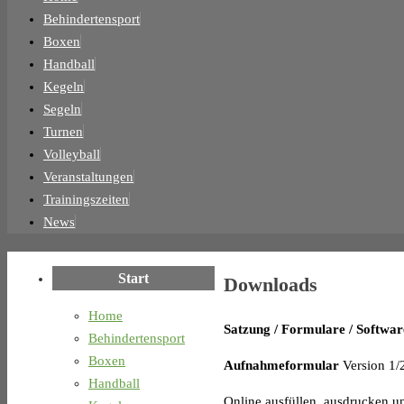
Inhalt
Behindertensport
springen
Boxen
Handball
Kegeln
Segeln
Turnen
Volleyball
Veranstaltungen
Trainingszeiten
News
Start
Downloads
Home
Satzung / Formulare / Softwar
Behindertensport
Boxen
Aufnahmeformular
Version 1/
Handball
Online ausfüllen, ausdrucken u