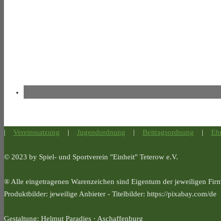
|
Vereinssatzung
|
Jugendordnung
|
Beitragsordnung
|
Eh
© 2023 by Spiel- und Sportverein "Einheit" Teterow e.V.
® Alle eingetragenen Warenzeichen sind Eigentum der jeweiligen Fir
Produktbilder: jeweilige Anbieter - Titelbilder: https://pixabay.com/de
Gestaltung: Helmut Paradies · Aschaffenburg