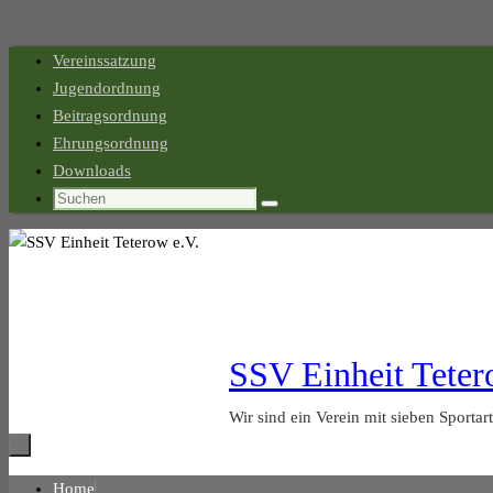
Zum
Vereinssatzung
Inhalt
Jugendordnung
springen
Beitragsordnung
Ehrungsordnung
Downloads
Suchen
Suchen
nach:
SSV Einheit Teter
Wir sind ein Verein mit sieben Sportar
Zum
Home