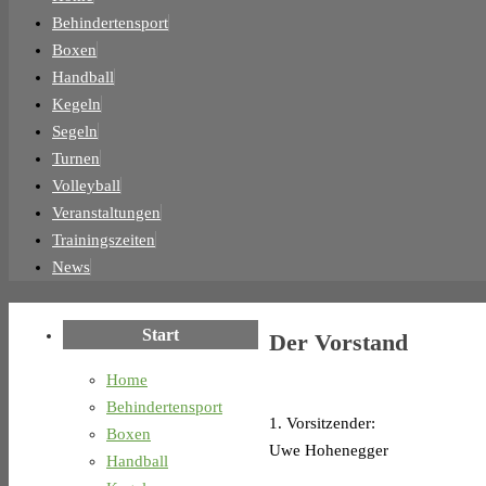
Inhalt
Behindertensport
springen
Boxen
Handball
Kegeln
Segeln
Turnen
Volleyball
Veranstaltungen
Trainingszeiten
News
Start
Der Vorstand
Home
Behindertensport
1. Vorsitzender:
Boxen
Uwe Hohenegger
Handball