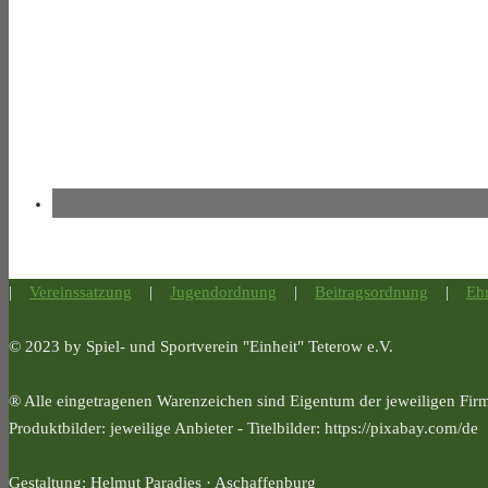
|
Vereinssatzung
|
Jugendordnung
|
Beitragsordnung
|
Eh
© 2023 by Spiel- und Sportverein "Einheit" Teterow e.V.
® Alle eingetragenen Warenzeichen sind Eigentum der jeweiligen Fir
Produktbilder: jeweilige Anbieter - Titelbilder: https://pixabay.com/de
Gestaltung: Helmut Paradies · Aschaffenburg