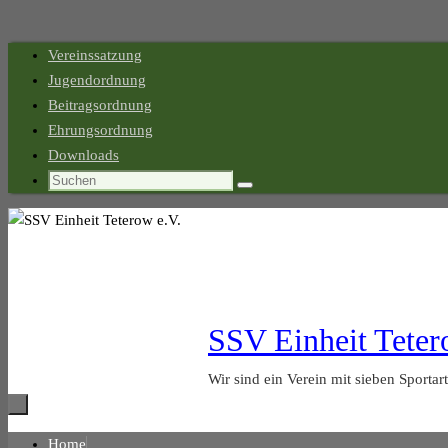
Zum
Vereinssatzung
Inhalt
Jugendordnung
springen
Beitragsordnung
Ehrungsordnung
Downloads
Suchen
Suchen
nach:
SSV Einheit Teter
Wir sind ein Verein mit sieben Sportar
Zum
Home