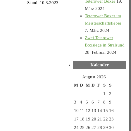
Teterower Boxer
19.
Stand: 10.3.2023
März 2024
Teterower Boxer im
Meisterschaftsfieber
7. März 2024
Zwei Teterower
Boxsiege in Stralsund
28. Februar 2024
Kalender
August 2026
M
D
M
D
F
S
S
1
2
3
4
5
6
7
8
9
10
11
12
13
14
15
16
17
18
19
20
21
22
23
24
25
26
27
28
29
30