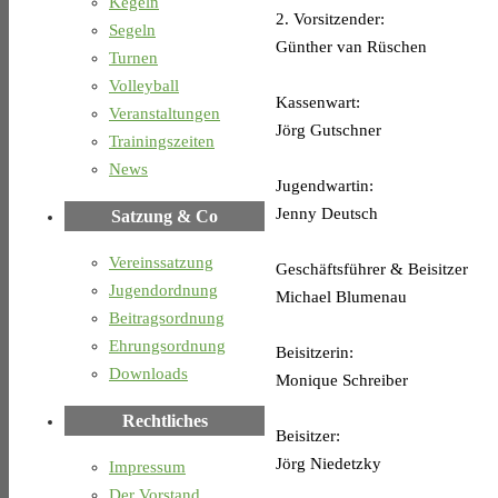
Kegeln
2. Vorsitzender:
Segeln
Günther van Rüschen
Turnen
Volleyball
Kassenwart:
Veranstaltungen
Jörg Gutschner
Trainingszeiten
News
Jugendwartin:
Jenny Deutsch
Satzung & Co
Vereinssatzung
Geschäftsführer & Beisitzer
Jugendordnung
Michael Blumenau
Beitragsordnung
Ehrungsordnung
Beisitzerin:
Downloads
Monique Schreiber
Rechtliches
Beisitzer:
Jörg Niedetzky
Impressum
Der Vorstand