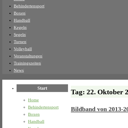
Inhalt
Behindertensport
springen
Boxen
Handball
Kegeln
Segeln
Turnen
Volleyball
Veranstaltungen
Trainingszeiten
News
Start
Tag:
22. Oktober 
Home
Behindertensport
Bildband von 2013-2
Boxen
Handball