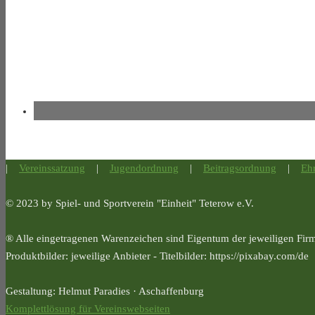
|
Vereinssatzung
|
Jugendordnung
|
Beitragsordnung
|
Eh
© 2023 by Spiel- und Sportverein "Einheit" Teterow e.V.
® Alle eingetragenen Warenzeichen sind Eigentum der jeweiligen Fir
Produktbilder: jeweilige Anbieter - Titelbilder: https://pixabay.com/de
Gestaltung: Helmut Paradies · Aschaffenburg
Komplettlösung für Vereinswebseiten