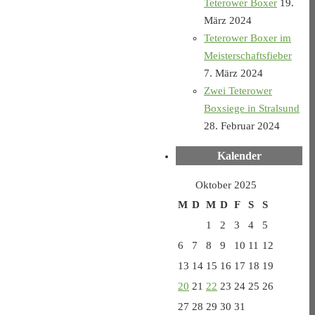
Teterower Boxer
19.
März 2024
Teterower Boxer im
Meisterschaftsfieber
7. März 2024
Zwei Teterower
Boxsiege in Stralsund
28. Februar 2024
Kalender
Oktober 2025
M
D
M
D
F
S
S
1
2
3
4
5
6
7
8
9
10
11
12
13
14
15
16
17
18
19
20
21
22
23
24
25
26
27
28
29
30
31