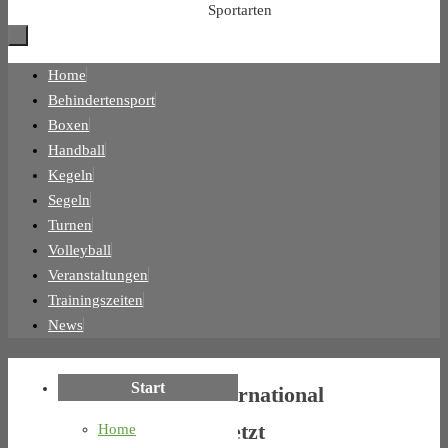
Sportarten
Zum
Home
Inhalt
Behindertensport
springen
Boxen
Handball
Kegeln
Segeln
Turnen
Volleyball
Veranstaltungen
Trainingszeiten
News
Start
International
besetzt
Home