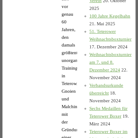
Verein
20. Oktober
vor
2025
genau
100 Jahre Kegelbahn
60
21. Mai 2025
Jahren,
51. Teterower
den
Weihnachtsboxturnier
damals
17. Dezember 2024
größtenteils
Weihnachtsboxturnier
unorganisierten
am 7. und 8.
Trainingsgruppen
Dezember 2024
22.
in
November 2024
Teterow,
Verbandsurkunde
Gnoien
überreicht
18.
und
November 2024
Malchin
Sechs Medaillen für
mit
Teterower Boxer
19.
der
März 2024
Gründung
Teterower Boxer im
einer