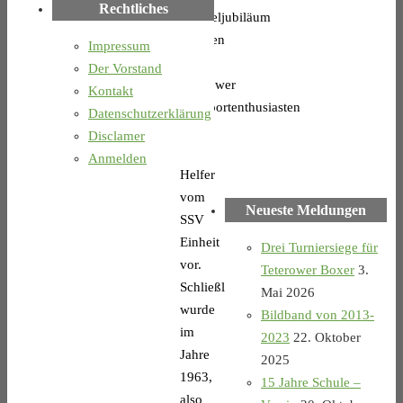
Rechtliches
Doppeljubiläum
bereiten
Impressum
die
Der Vorstand
Teterower
Kontakt
Boxsportenthusiasten
Datenschutzerklärung
und
Disclamer
ihre
Anmelden
Helfer
vom
Neueste Meldungen
SSV
Einheit
Drei Turniersiege für
vor.
Teterower Boxer
3.
Schließlich
Mai 2026
wurde
Bildband von 2013-
im
2023
22. Oktober
Jahre
2025
1963,
15 Jahre Schule –
also