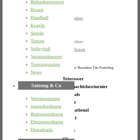
Behindertensport
Boxen
20.
Handball
November
Kegeln
2023
Segeln
20.
Turnen
November
Volleyball
2023
Boxen
Veranstaltungen
Trainingszeiten
Teterower Boxtalent Tim Festerling
News
Teterower
Satzung & Co
Weihnachtsboxturnier
erstmals
Vereinssatzung
wieder
Jugendordnung
international
Beitragsordnung
besetzt
Ehrungsordnung
Downloads
Gleich
ein