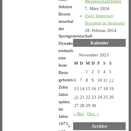
Meisterschaftsfieber
Sektion
7. März 2024
Boxen
Zwei Teterower
innerhalb
Boxsiege in Stralsund
der
28. Februar 2024
Sportgemeinschaft
Kalender
Dynamo
erstmals
November 2023
eine
M
D
M
D
F
S
S
feste
1
2
3
4
5
Basis
geboten.
6
7
8
9
10
11
12
Zehn
13
14
15
16
17
18
19
Jahre
20
21
22
23
24
25
26
später,
27
28
29
30
im
« Mai
Dez. »
Jahre
1973,
Archive
war