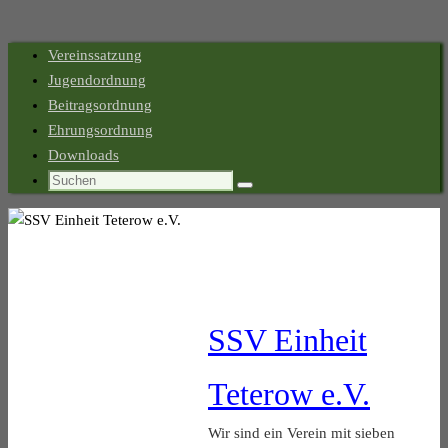
Zum
Vereinssatzung
Inhalt
Jugendordnung
springen
Beitragsordnung
Ehrungsordnung
Downloads
Suchen
Suchen
nach:
SSV Einheit
Teterow e.V.
Wir sind ein Verein mit sieben