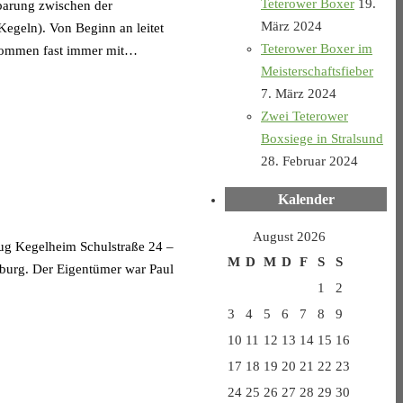
Teterower Boxer
19.
barung zwischen der
März 2024
egeln). Von Beginn an leitet
Teterower Boxer im
 kommen fast immer mit…
Meisterschaftsfieber
7. März 2024
Zwei Teterower
Boxsiege in Stralsund
28. Februar 2024
Kalender
August 2026
rug Kegelheim Schulstraße 24 –
M
D
M
D
F
S
S
nburg. Der Eigentümer war Paul
1
2
3
4
5
6
7
8
9
10
11
12
13
14
15
16
17
18
19
20
21
22
23
24
25
26
27
28
29
30