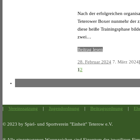
Nach der erfolgreichen organis
Teterower Boxer nunmehr der zi
diese heiße Trainingsphase bil
zwei…
Beitrag lesen
28. Februar 2024
7. März 2024
1
2
|
Vereinssatzung
|
Jugendordnung
|
Beitragsordnung
|
Eh
© 2023 by Spiel- und Sportverein "Einheit" Teterow e.V.
® Alle eingetragenen Warenzeichen sind Eigentum der jeweiligen Fir