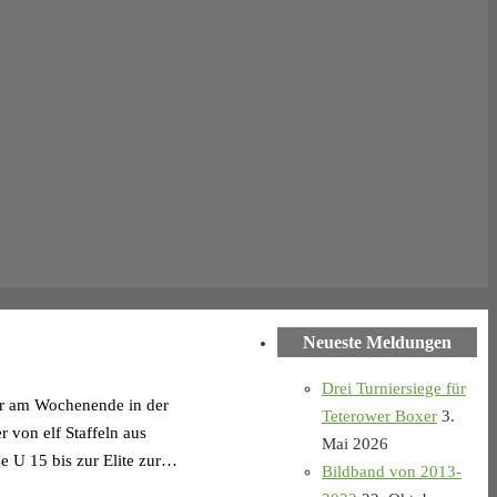
Neueste Meldungen
Drei Turniersiege für
er am Wochenende in der
Teterower Boxer
3.
 von elf Staffeln aus
Mai 2026
 U 15 bis zur Elite zur…
Bildband von 2013-