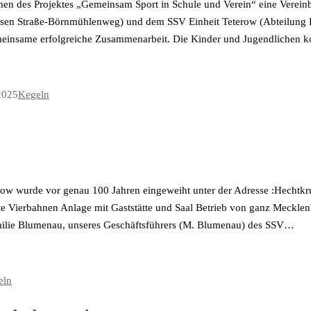
en des Projektes „Gemeinsam Sport in Schule und Verein“ eine Verein
nsen Straße-Börnmühlenweg) und dem SSV Einheit Teterow (Abteilung K
meinsame erfolgreiche Zusammenarbeit. Die Kinder und Jugendlichen
2025
Kegeln
erow wurde vor genau 100 Jahren eingeweiht unter der Adresse :Hechtk
e Vierbahnen Anlage mit Gaststätte und Saal Betrieb von ganz Meckle
milie Blumenau, unseres Geschäftsführers (M. Blumenau) des SSV…
eln