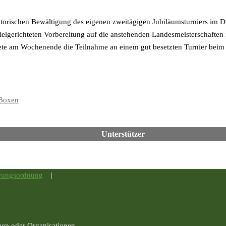
atorischen Bewältigung des eigenen zweitägigen Jubiläumsturniers im D
elgerichteten Vorbereitung auf die anstehenden Landesmeisterschaften
dete am Wochenende die Teilnahme an einem gut besetzten Turnier beim
Boxen
Unterstützer
rungsordnung
|
men oder Organisationen.