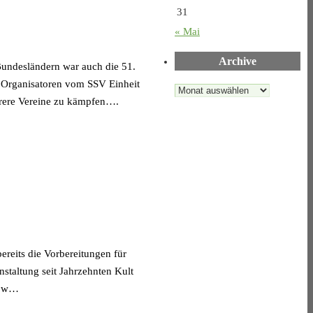
31
« Mai
Archive
Bundesländern war auch die 51.
en Organisatoren vom SSV Einheit
Archive
hrere Vereine zu kämpfen….
reits die Vorbereitungen für
nstaltung seit Jahrzehnten Kult
erow…