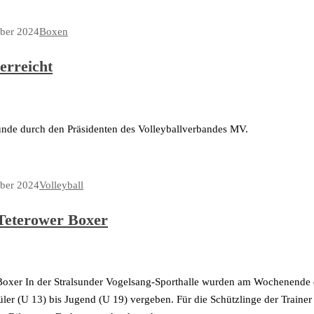
ber 2024
Boxen
erreicht
nde durch den Präsidenten des Volleyballverbandes MV.
ber 2024
Volleyball
 Teterower Boxer
Boxer In der Stralsunder Vogelsang-Sporthalle wurden am Wochenende d
ler (U 13) bis Jugend (U 19) vergeben. Für die Schützlinge der Trainer