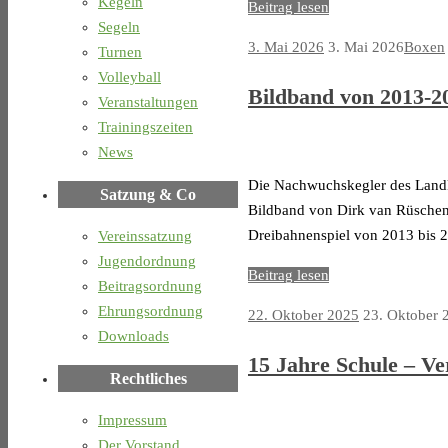
Kegeln
Beitrag lesen
Segeln
3. Mai 2026
3. Mai 2026
Boxen
Turnen
Volleyball
Bildband von 2013-2
Veranstaltungen
Trainingszeiten
News
Die Nachwuchskegler des Landkr
Satzung & Co
Bildband von Dirk van Rüschen
Dreibahnenspiel von 2013 bis 20
Vereinssatzung
Jugendordnung
Beitrag lesen
Beitragsordnung
Ehrungsordnung
22. Oktober 2025
23. Oktober 
Downloads
15 Jahre Schule – Ve
Rechtliches
Impressum
Der Vorstand