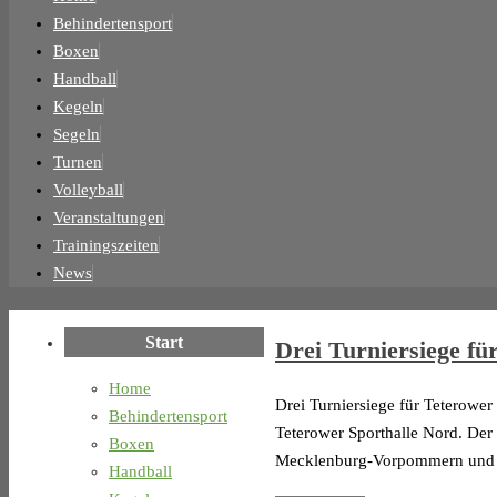
Inhalt
Behindertensport
springen
Boxen
Handball
Kegeln
Segeln
Turnen
Volleyball
Veranstaltungen
Trainingszeiten
News
Start
Drei Turniersiege fü
Home
Drei Turniersiege für Teterowe
Behindertensport
Teterower Sporthalle Nord. Der 
Boxen
Mecklenburg-Vorpommern und Br
Handball