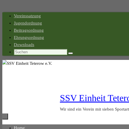
Zum
Vereinssatzung
Inhalt
Jugendordnung
springen
Beitragsordnung
Ehrungsordnung
Downloads
Suchen
Suchen
nach:
SSV Einheit Teter
Wir sind ein Verein mit sieben Sportar
Zum
Home