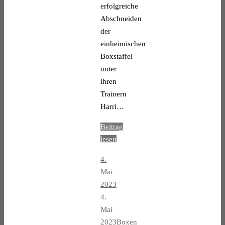
erfolgreiche
Abschneiden
der
einheimischen
Boxstaffel
unter
ihren
Trainern
Harri…
Beitrag
lesen
4.
Mai
2023
4.
Mai
2023
Boxen