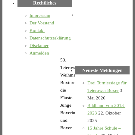
Rechtliches
4
Siegen
Impressum
Zwei
Der Vorstand
Tage
Kontakt
lang
Datenschutzerklärung
flogen
Disclamer
beim
Anmelden
50.
Teterower
Neueste Meldungen
Weihmachts-
Boxturnier
Drei Turniersiege für
die
Teterower Boxer
3.
Fäuste.
Mai 2026
Junge
Bildband von 2013-
Boxerinnen
2023
22. Oktober
und
2025
Boxer
15 Jahre Schule –