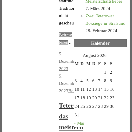
stattfindenden
Meisterschaftsfieber
Traditionsveranstaltung
7. März 2024
nicht
Zwei Teterower
gescheut…
Boxsiege in Stralsund
28. Februar 2024
Beitrag
lesen
Kalender
5.
August 2026
Dezember
M
D
M
D
F
S
S
2023
1
2
5.
3
4
5
6
7
8
9
Dezember
10
11
12
13
14
15
16
2023
Boxen
17
18
19
20
21
22
23
Teterower
24
25
26
27
28
29
30
das
31
« Mai
meistern