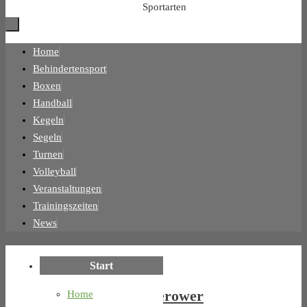
Sportarten
Zum
Home
Inhalt
Behindertensport
springen
Boxen
Handball
Kegeln
Segeln
Turnen
Volleyball
Veranstaltungen
Trainingszeiten
News
Start
50.
Teterower
Home