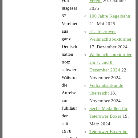
von
Verein
20. Oktober
insgesamt
2025
32
100 Jahre Kegelbahn
Vereinen
21. Mai 2025
aus
51. Teterower
ganz
Weihnachtsboxturnier
Deutschland
17. Dezember 2024
hatten
Weihnachtsboxturnier
trotz
am 7. und 8.
schwieriger
Dezember 2024
22.
Witterungsbedingungen
November 2024
die
Verbandsurkunde
Anreise
überreicht
18.
zur
November 2024
Jubiläumsauflage
Sechs Medaillen für
der
Teterower Boxer
19.
seit
März 2024
1970
Teterower Boxer im