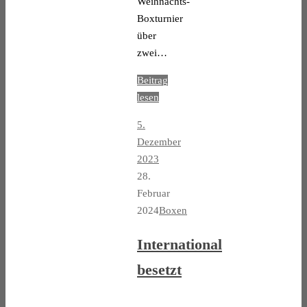
Weihnachts-
Boxturnier
über
zwei…
Beitrag
lesen
5.
Dezember
2023
28.
Februar
2024
Boxen
International
besetzt