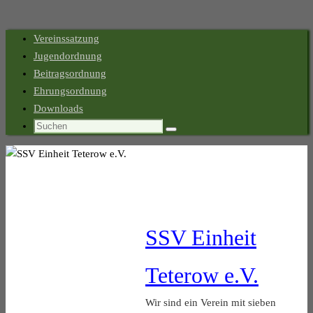
Zum
Vereinssatzung
Inhalt
Jugendordnung
springen
Beitragsordnung
Ehrungsordnung
Downloads
Suchen
Suchen
nach:
SSV Einheit
Teterow e.V.
Wir sind ein Verein mit sieben