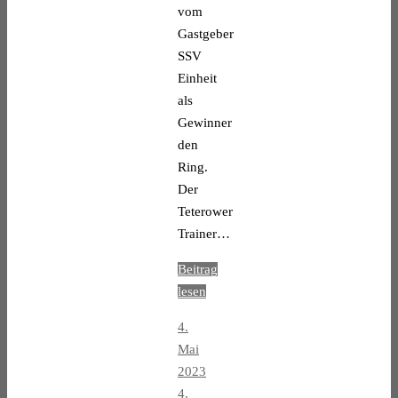
vom
Gastgeber
SSV
Einheit
als
Gewinner
den
Ring.
Der
Teterower
Trainer…
Beitrag
lesen
4.
Mai
2023
4.