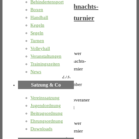
Behindertensport
Weihnachts-
Boxen
Boxturnier
Handball
Kegeln
Segeln
Turnen
50.
Volleyball
Teterower
Veranstaltungen
Weihnachts-
Trainingszeiten
Boxturnier
News
2./3.
Dezember
Satzung & Co
2023
Vereinssatzung
Hannoveraner
Jugendordnung
Staffel
Beitragsordnung
beim
Ehrungsordnung
Teterower
Downloads
Boxturnier
mit