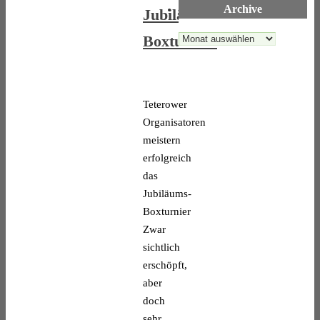
Archive
Jubiläums-
Boxturnier
Archive
Teterower
Organisatoren
meistern
erfolgreich
das
Jubiläums-
Boxturnier
Zwar
sichtlich
erschöpft,
aber
doch
sehr